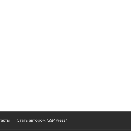
такты
Стать автором GSMPress?