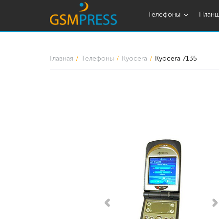
Телефоны
План
Главная
Телефоны
Kyocera
Kyocera 7135