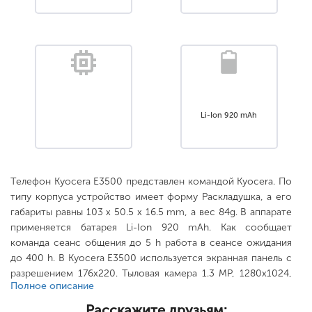
Li-Ion 920 mAh
Телефон Kyocera E3500 представлен командой Kyocera. По
типу корпуса устройство имеет форму Раскладушка, а его
габариты равны 103 x 50.5 x 16.5 mm, а вес 84g. В аппарате
применяется батарея Li-Ion 920 mAh. Как сообщает
команда сеанс общения до 5 h работа в сеансе ожидания
до 400 h. В Kyocera E3500 используется экранная панель с
разрешением 176x220. Тыловая камера 1.3 MP, 1280x1024,
Полное описание
вспышка, повышается с помощью «флешки» microSD. .
Расскажите друзьям: