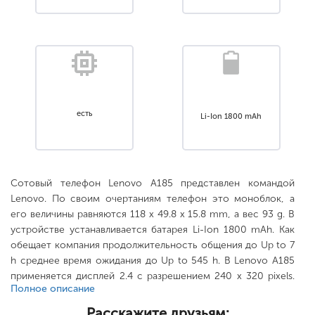
есть
Li-Ion 1800 mAh
Сотовый телефон Lenovo A185 представлен командой
Lenovo. По своим очертаниям телефон это моноблок, а
его величины равняются 118 x 49.8 x 15.8 mm, а вес 93 g. В
устройстве устанавливается батарея Li-Ion 1800 mAh. Как
обещает компания продолжительность общения до Up to 7
h среднее время ожидания до Up to 545 h. В Lenovo A185
применяется дисплей 2.4 с разрешением 240 x 320 pixels.
Полное описание
Тыльный объектив VGA, 640x480 pixels Селфи камера нет.
Работает аппарат на «камне» MTK 6252., расширяется с
Расскажите друзьям: