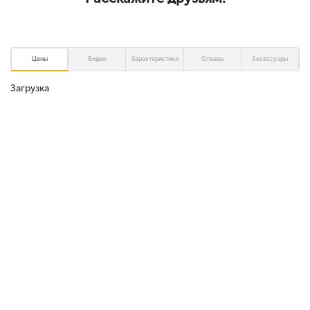
помощью носителя microSD, up to 8 GB. .
Цены
Видео
Характеристики
Отзывы
Аксессуары
Загрузка