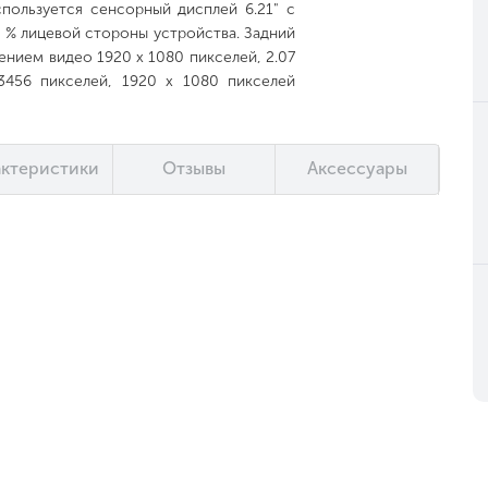
пользуется сенсорный дисплей 6.21" с
 % лицевой стороны устройства. Задний
ением видео 1920 x 1080 пикселей, 2.07
3456 пикселей, 1920 x 1080 пикселей
мобильный на CPU Qualcomm Snapdragon
отвечает Qualcomm Adreno 506. Ёмкость
го запоминающего устройства 64 ГБ,
актеристики
Отзывы
Аксессуары
microSDHC, microSDXC. Коммуникатор