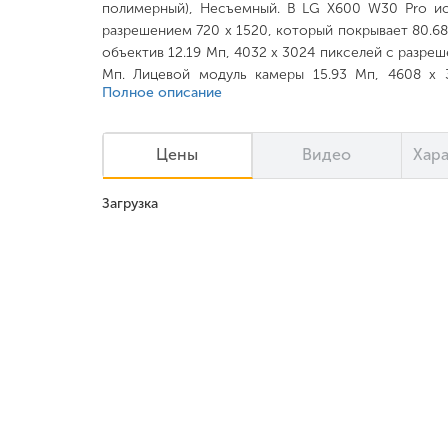
полимерный), Несъемный. В LG X600 W30 Pro ис
разрешением 720 x 1520, который покрывает 80.68
объектив 12.19 Мп, 4032 x 3024 пикселей с разреш
Мп. Лицевой модуль камеры 15.93 Мп, 4608 x 
Полное описание
помещается в «челке» дисплея. Функционирует 
632, 1800 МГц (мегагерцы), 64 бит. За графику 
оперативной памяти 4 ГБ. Ёмкость встроенно
Цены
Видео
Хар
увеличивается с помощью «флешки» microSD, 
работает на мобильный платформе Android 9.0 Pie.
Загрузка