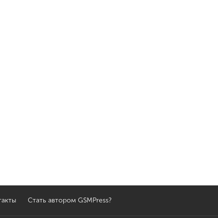
такты
Стать автором GSMPress?