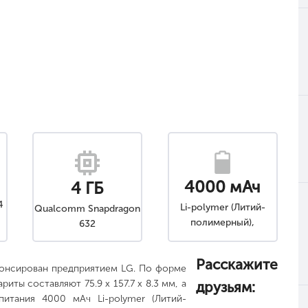
4000 мАч
4 ГБ
4
Li-polymer (Литий-
Qualcomm Snapdragon
полимерный),
632
Несъемный
Расскажите
онсирован предприятием LG. По форме
иты составляют 75.9 x 157.7 x 8.3 мм, а
друзьям:
питания 4000 мАч Li-polymer (Литий-