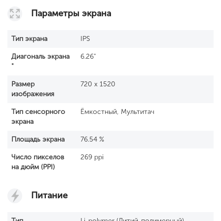
Параметры экрана
Тип экрана
IPS
Диагональ экрана
6.26"
"
Размер
720 x 1520
изображения
Тип сенсорного
Ёмкостный, Мультитач
экрана
Площадь экрана
76.54 %
Число пикселов
269 ppi
на дюйм (PPI)
Питание
Тип
Li-polymer (Литий-полимерный),