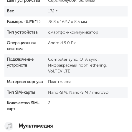
Цвет устройства
СерыйГолубой, Зелёный
Вес
172 г
Размеры (Ш*В*Т)
78.8 x 162.7 x 8.5 мм
Тип устройства
смартфон/коммуникатор
Операционная
Android 9.0 Pie
система
Подключение
Computer sync, OTA sync,
устройств
Инфракрасный портTethering,
VoLTEViLTE
Материал корпуса
Пластмасса
Тип SIM-карты
Nano-SIM, Nano-SIM / microSD
Количество SIM-
2
карт
Мультимедия