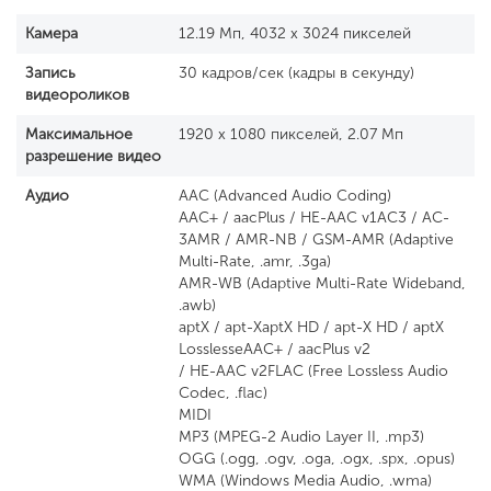
Камера
12.19 Мп, 4032 x 3024 пикселей
Запись
30 кадров/сек (кадры в секунду)
видеороликов
Максимальное
1920 x 1080 пикселей, 2.07 Мп
разрешение видео
Аудио
AAC (Advanced Audio Coding)
AAC+ / aacPlus / HE-AAC v1AC3 / AC-
3AMR / AMR-NB / GSM-AMR (Adaptive
Multi-Rate, .amr, .3ga)
AMR-WB (Adaptive Multi-Rate Wideband,
.awb)
aptX / apt-XaptX HD / apt-X HD / aptX
LosslesseAAC+ / aacPlus v2
/ HE-AAC v2FLAC (Free Lossless Audio
Codec, .flac)
MIDI
MP3 (MPEG-2 Audio Layer II, .mp3)
OGG (.ogg, .ogv, .oga, .ogx, .spx, .opus)
WMA (Windows Media Audio, .wma)