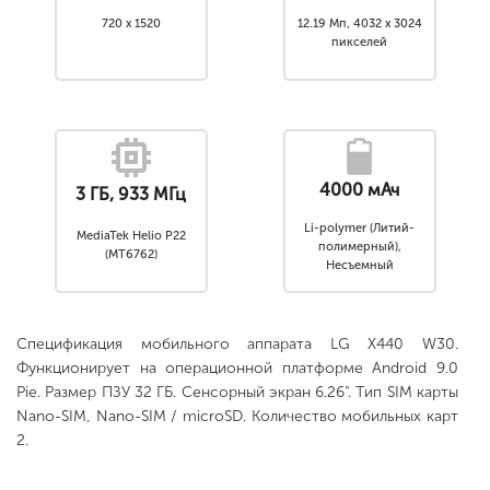
720 x 1520
12.19 Мп, 4032 x 3024
пикселей
4000 мАч
3 ГБ, 933 МГц
Li-polymer (Литий-
MediaTek Helio P22
полимерный),
(MT6762)
Несъемный
Спецификация мобильного аппарата LG X440 W30.
Функционирует на операционной платформе Android 9.0
Pie. Размер ПЗУ 32 ГБ. Сенсорный экран 6.26". Тип SIM карты
Nano-SIM, Nano-SIM / microSD. Количество мобильных карт
2.