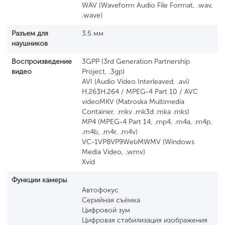
WAV (Waveform Audio File Format, .wav,
.wave)
Разъем для
3.5 мм
наушников
Воспроизведение
3GPP (3rd Generation Partnership
видео
Project, .3gp)
AVI (Audio Video Interleaved, .avi)
H.263H.264 / MPEG-4 Part 10 / AVC
videoMKV (Matroska Multimedia
Container, .mkv .mk3d .mka .mks)
MP4 (MPEG-4 Part 14, .mp4, .m4a, .m4p,
.m4b, .m4r, .m4v)
VC-1VP8VP9WebMWMV (Windows
Media Video, .wmv)
Xvid
Функции камеры
Автофокус
Серийная съёмка
Цифровой зум
Цифровая стабилизация изображения