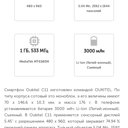
480 x 960
5.04 Мп, 2592 x 1944
пикселей
1 ГБ, 533 МГц
3000 мАч
MediaTek MT6580M
Li-Ion (Литий-ионный),
Съемный
Смартфон Oukitel C11 изготовлен командой OUKITEL. По
типу корпуса сотовый это моноблок, а его величины имеют
70 x 146.6 x 10.3 мм, а масса 176 г. В телефоне
устанавливается батарея 3000 мАч Li-Ion (Литий-ионный),
Съемный. В Oukitel C11 применяется сенсорный дисплей
5.45" с разрешением 480 x 960, который закрывает 74.94 %
передней панели аппарата. Тыльный объектив 5.04 Мп, 2592