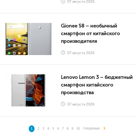
07 августа 2026
Gionee S8 – необычный
смартфон от китайского
производителя
07 августа 2026
Lenovo Lemon 3 – бюджетный
смартфон китайского
производства
07 августа 2026
Следующая
1
2
3
4
5
6
7
8
9
10