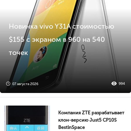
Новинка vivo Y31A стоимостью
$155 с экраном в 960 на 540
точек
994
07 августа 2026
Компания ZTE разрабатывает
клон-версию Just5 CP10S
BestlnSpace