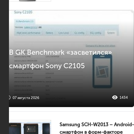
В GK Benchmark «засветился»
смартфон Sony C2105
1434
07 августа 2026
Samsung SCH-W2013 – Android-
смартфон в форм-факторе