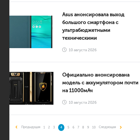
Asus анонсировала выход
большого смартфона с
ультрабюджетными
техническими
10 августа 2026
Официально анонсирована
модель с аккумулятором почти
на 11000мАч
10 августа 2026
Предыдущая
Следующая
1
2
3
4
5
6
7
8
9
10